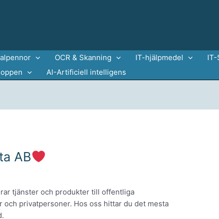
talpennor
OCR & Skanning
IT-hjälpmedel
IT-
hoppen
AI-Artificiell intelligens
ta AB
r tjänster och produkter till offentliga
r och privatpersoner. Hos oss hittar du det mesta
d.