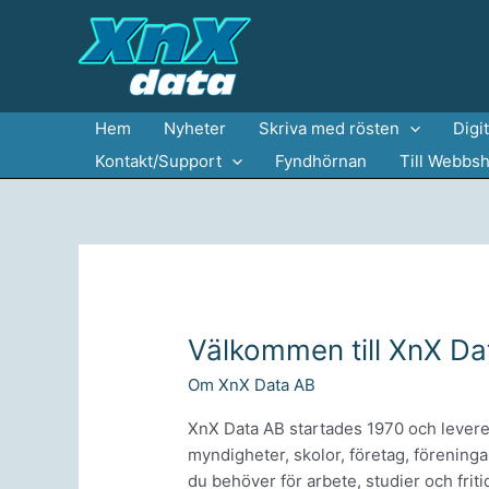
Hoppa
till
innehåll
Hem
Nyheter
Skriva med rösten
Digi
Kontakt/Support
Fyndhörnan
Till Webbs
Välkommen till XnX Da
Om XnX Data AB
XnX Data AB startades 1970 och leverera
myndigheter, skolor, företag, föreninga
du behöver för arbete, studier och friti