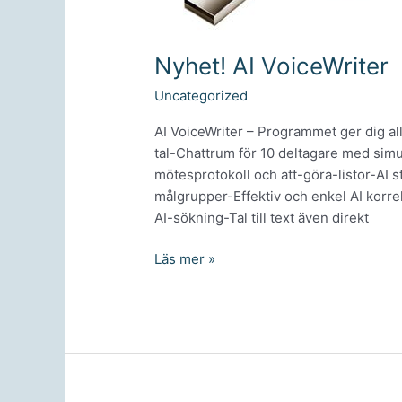
Nyhet! AI VoiceWriter
Uncategorized
AI VoiceWriter – Programmet ger dig allt i
tal-Chattrum för 10 deltagare med simu
mötesprotokoll och att-göra-listor-AI s
målgrupper-Effektiv och enkel AI korre
AI-sökning-Tal till text även direkt
Nyhet!
Läs mer »
AI
VoiceWriter