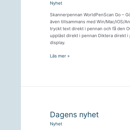
Nyhet
Skannerpennan WorldPenScan Go – Gör a
även tillsammans med Win/Mac/iOS/An
tryckt text direkt i pennan och få den
uppläst direkt i pennan Diktera direkt 
display.
WorldPenScan
Läs mer »
Go
Dagens nyhet
Nyhet